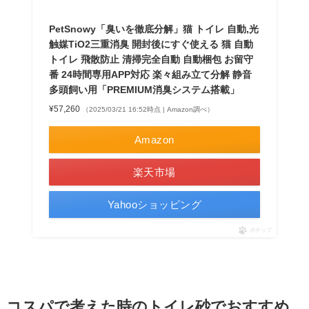
PetSnowy「臭いを徹底分解」猫 トイレ 自動,光
触媒TiO2三重消臭 開封後にすぐ使える 猫 自動
トイレ 飛散防止 清掃完全自動 自動梱包 お留守
番 24時間専用APP対応 楽々組み立て分解 静音
多頭飼い用「PREMIUM消臭システム搭載」
¥57,260
（2025/03/21 16:52時点 | Amazon調べ）
Amazon
楽天市場
Yahooショッピング
ポチップ
コスパで考えた時のトイレ砂でおすすめ