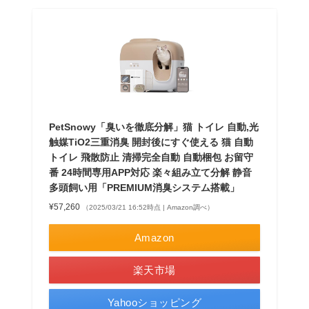
PetSnowy「臭いを徹底分解」猫 トイレ 自動,光
触媒TiO2三重消臭 開封後にすぐ使える 猫 自動
トイレ 飛散防止 清掃完全自動 自動梱包 お留守
番 24時間専用APP対応 楽々組み立て分解 静音
多頭飼い用「PREMIUM消臭システム搭載」
¥57,260
（2025/03/21 16:52時点 | Amazon調べ）
Amazon
楽天市場
Yahooショッピング