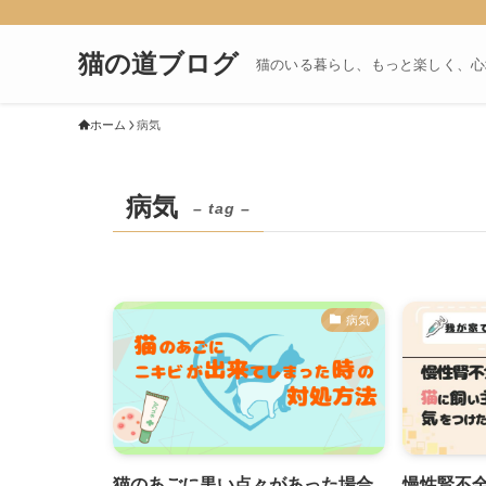
猫の道ブログ
猫のいる暮らし、もっと楽しく、心
ホーム
病気
病気
– tag –
病気
猫のあごに黒い点々があった場合
慢性腎不