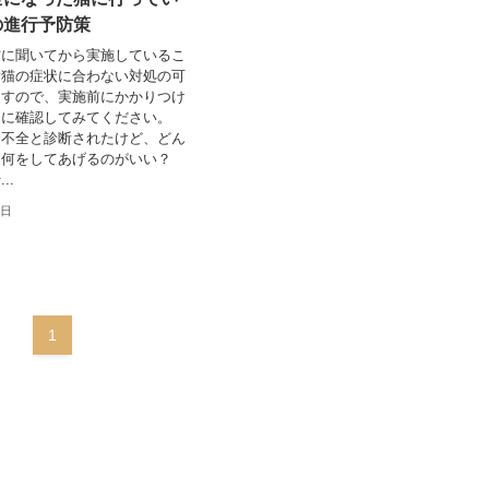
の進行予防策
方に聞いてから実施しているこ
愛猫の症状に合わない対処の可
ますので、実施前にかかりつけ
んに確認してみてください。
腎不全と診断されたけど、どん
？何をしてあげるのがいい？
..
7日
1