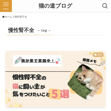
猫の道ブログ
menu
ホーム
慢性腎不全
慢性腎不全
– tag –
病気